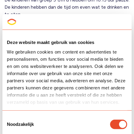
De kinderen hebben dan de tijd om even wat te drinken en
te eten.
Op school hebben we de afspraak dat de kinderen een
stuk fruit meekrijgen of een gezondere versie van koek. U
kunt dan denken aan een ontbijtkoek of broodje. Fruit
Deze website maakt gebruik van cookies
heeft bij ons de voorkeur.
We gebruiken cookies om content en advertenties te
Wanneer er iemand jarig is kan er worden getrakteerd.
personaliseren, om functies voor social media te bieden
Onze voorkeur gaat uit naar een kleine en gezonde
en om ons websiteverkeer te analyseren. Ook delen we
traktatie. Een aantal kinderen eet geen varkensvlees, wilt u
informatie over uw gebruik van onze site met onze
daar rekening mee houden?
partners voor social media, adverteren en analyse. Deze
partners kunnen deze gegevens combineren met andere
informatie die u aan ze heeft verstrekt of die ze hebben
verzameld op basis van uw gebruik van hun services.
Schoolregels
Respect is voor ons het kernwoord als het gaat over hoe
Toestemmingsselectie
we met elkaar omgaan. Binnen een duidelijke structuur en
Noodzakelijk
veilige leeromgeving kunnen wij ons het beste